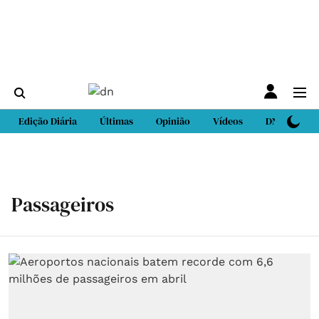
Edição Diária
Últimas
Opinião
Vídeos
DN Sport
Passageiros