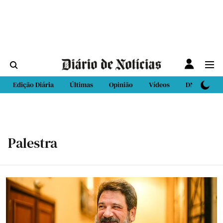
Edição Diária
Últimas
Opinião
Vídeos
DN Sport
Palestra