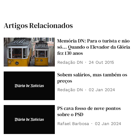
Artigos Relacionados
Memória DN: Para o turista e não
só... Quando o Elevador da Glória
fez 130 anos
Redação DN
24 Out 2015
Sobem salários, mas também os
preços
Redação DN
02 Jan 2024
PS cava fosso de nove pontos
sobre o PSD
Rafael Barbosa
02 Jan 2024