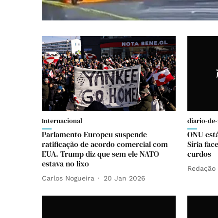
Internacional
diario-de-
Parlamento Europeu suspende
ONU está
ratificação de acordo comercial com
Síria fac
EUA. Trump diz que sem ele NATO
curdos
estava no lixo
Redação
Carlos Nogueira
20 Jan 2026