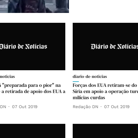
noticias
diario-de-noticias
 "preparada para o pior" na
Forças dos EUA retiram-se do
e a retirada de apoio dos EUA a
Síria em apoio a operação tur
milícias curdas
 DN
07 Out 2019
Redação DN
07 Out 2019