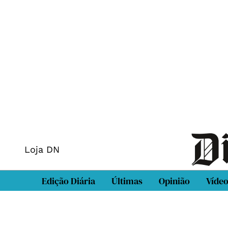
Loja DN
Edição Diária
Últimas
Opinião
Víde