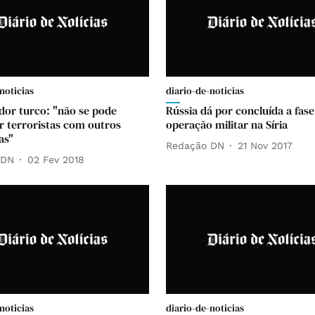
noticias
diario-de-noticias
or turco: "não se pode
Rússia dá por concluída a fase
 terroristas com outros
operação militar na Síria
as"
Redação DN
21 Nov 2017
 DN
02 Fev 2018
noticias
diario-de-noticias