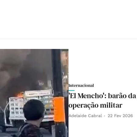
Internacional
'El Mencho': barão d
operação militar
Adelaide Cabral
22 Fev 2026