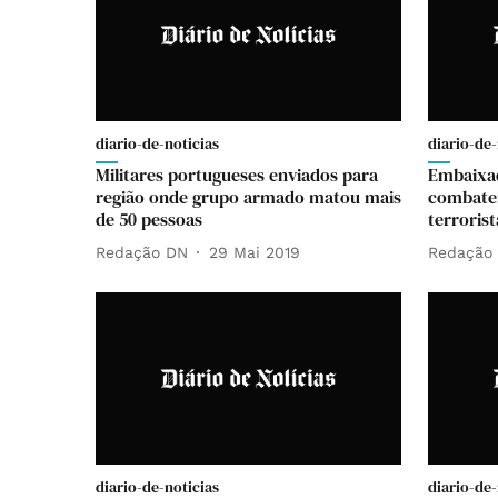
diario-de-noticias
diario-de-
Militares portugueses enviados para
Embaixad
região onde grupo armado matou mais
combater
de 50 pessoas
terrorist
Redação DN
29 Mai 2019
Redação
diario-de-noticias
diario-de-