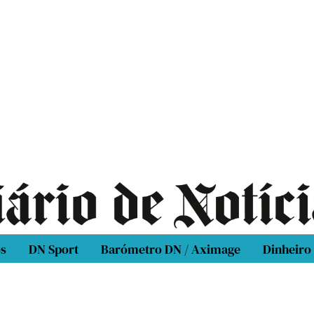
os
DN Sport
Barómetro DN / Aximage
Dinheiro