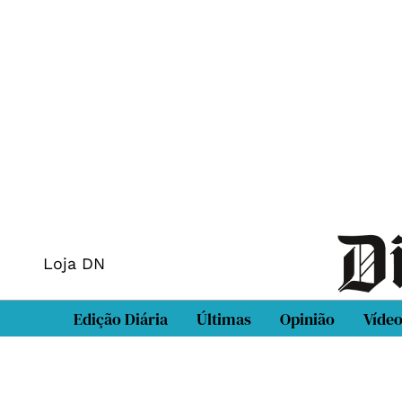
Loja DN
Edição Diária
Últimas
Opinião
Víde