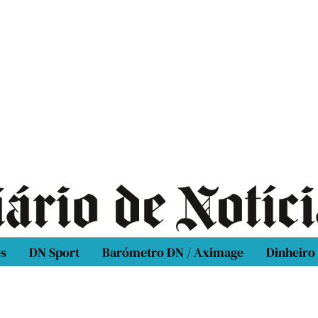
os
DN Sport
Barómetro DN / Aximage
Dinheiro