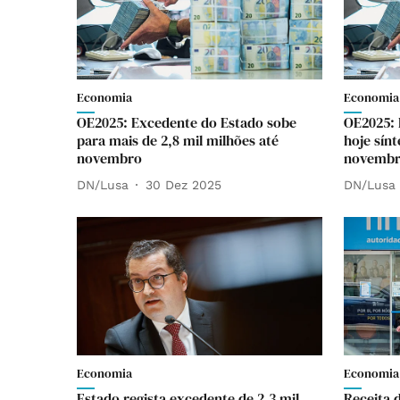
Economia
Economia
OE2025: Excedente do Estado sobe
OE2025: 
para mais de 2,8 mil milhões até
hoje sín
novembro
novemb
DN/Lusa
30 Dez 2025
DN/Lusa
Economia
Economia
Estado regista excedente de 2,3 mil
Receita 