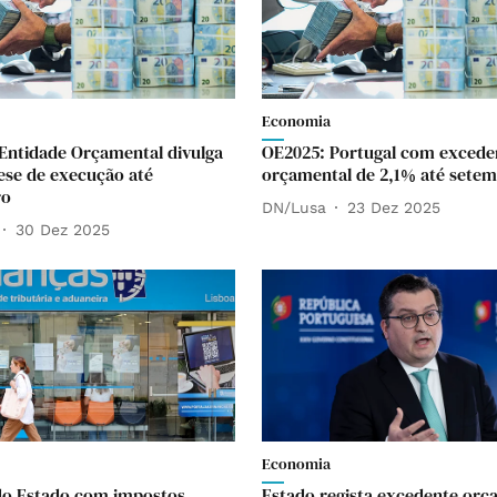
Economia
Entidade Orçamental divulga
OE2025: Portugal com excede
tese de execução até
orçamental de 2,1% até sete
ro
DN/Lusa
23 Dez 2025
30 Dez 2025
Economia
do Estado com impostos
Estado regista excedente orç