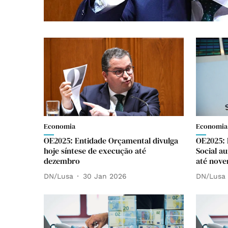
Economia
Economia
OE2025: Entidade Orçamental divulga
OE2025: 
hoje síntese de execução até
Social a
dezembro
até nov
DN/Lusa
30 Jan 2026
DN/Lusa