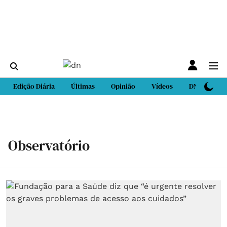
Edição Diária
Últimas
Opinião
Vídeos
DN Sport
Observatório