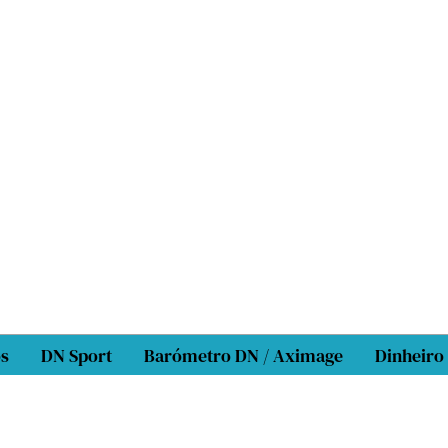
os
DN Sport
Barómetro DN / Aximage
Dinheiro