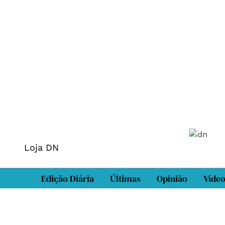
Loja DN
Edição Diária
Últimas
Opinião
Víde