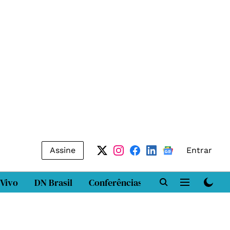
Assine
Entrar
 Vivo
DN Brasil
Conferências
DN LAB
Class