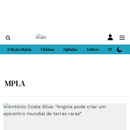
Edição Diária
Últimas
Opinião
Vídeos
DN Sport
MPLA