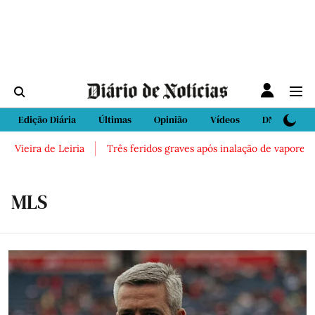
Edição Diária
Últimas
Opinião
Vídeos
DN Sport
ieira de Leiria
Três feridos graves após inalação de vapores tóx
MLS