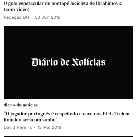
O golo espetacular de pontapé bicicleta de Ibrahimovic
(com vídeo)
Redação DN
03 Jun 2019
diario-de-noticias
"O jogador português é respeitado e caro nos EUA. Treinar
Ronaldo seria um sonho"
David Pereira
12 Mai 2019