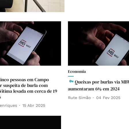
Economia
cinco pessoas em Campo
Queixas por burlas via M
r suspeita de burla com
aumentaram 6% em 2024
ítima lesada em cerca de 19
s
Rute Simão
04 Fev 2025
enriques
15 Abr 2025