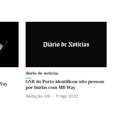
diario-de-noticias
GNR do Porto identificou oito pessoas
BWay
por burlas com MB Way
Redação DN
11 Ago 2022