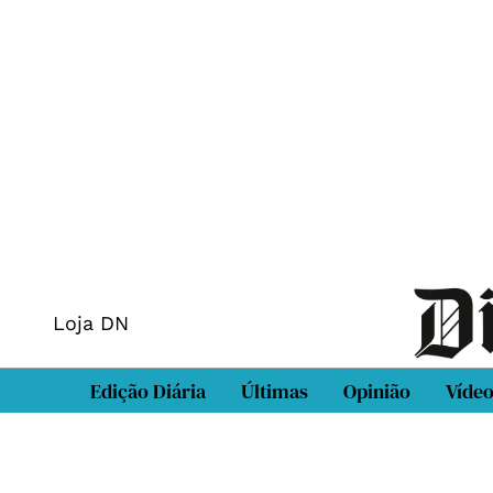
Loja DN
Edição Diária
Últimas
Opinião
Víde