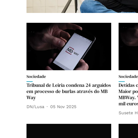
Sociedade
Sociedade
Tribunal de Leiria condena 24 arguidos
Detidas 
em processo de burlas através do MB
Maior po
Way
MBWay. V
mil euro
DN/Lusa
05 Nov 2025
Susete H