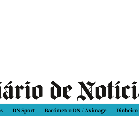
os
DN Sport
Barómetro DN / Aximage
Dinheiro