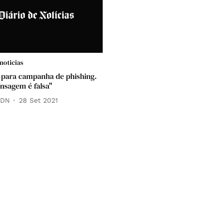
noticias
a para campanha de phishing.
nsagem é falsa"
 DN
28 Set 2021