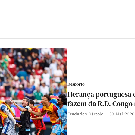
Desporto
Herança portuguesa e
fazem da R.D. Congo r
Frederico Bártolo
30 Mai 2026