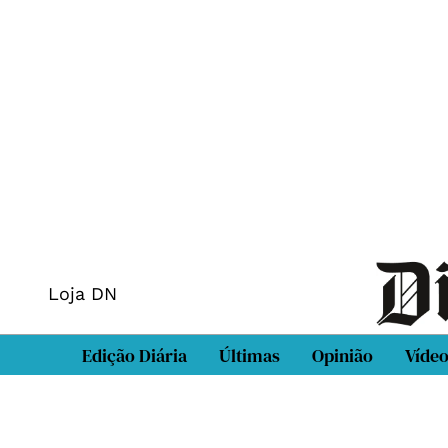
Loja DN
Edição Diária
Últimas
Opinião
Víde