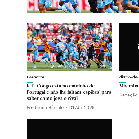
Desporto
diario-de-
R.D. Congo está no caminho de
Mbemba c
Portugal e não lhe faltam ‘espiões’ para
Redação
saber como joga o rival
Frederico Bártolo
01 Abr 2026