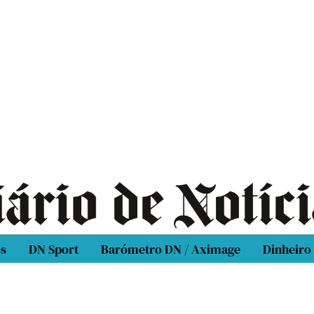
os
DN Sport
Barómetro DN / Aximage
Dinheiro