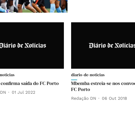
noticias
diario-de-noticias
onfirma saída do FC Porto
Mbemba estreia-se nos convo
FC Porto
 DN
01 Jul 2022
Redação DN
06 Out 2018