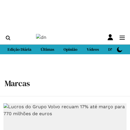
Edição Diária
Últimas
Opinião
Vídeos
DN Sport
Marcas