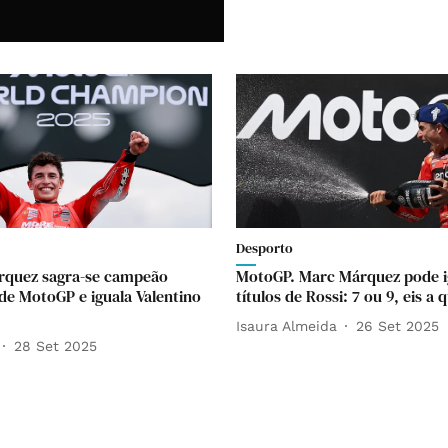
Desporto
rquez sagra-se campeão
MotoGP. Marc Márquez pode i
de MotoGP e iguala Valentino
títulos de Rossi: 7 ou 9, eis a 
Isaura Almeida
26 Set 2025
28 Set 2025