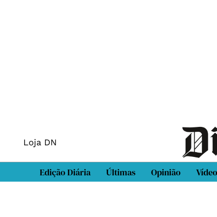
Loja DN
Edição Diária
Últimas
Opinião
Víde