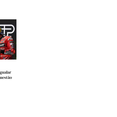
gualar
questão