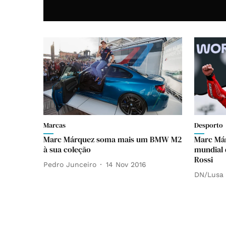
Marcas
Desporto
Marc Márquez soma mais um BMW M2
Marc Má
à sua coleção
mundial 
Rossi
Pedro Junceiro
14 Nov 2016
DN/Lusa