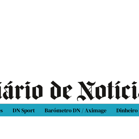
os
DN Sport
Barómetro DN / Aximage
Dinheiro