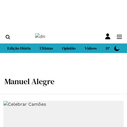
Edição Diária
Últimas
Opinião
Vídeos
DN Sport
Manuel Alegre