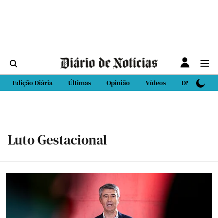
Edição Diária
Últimas
Opinião
Vídeos
DN Sport
Luto Gestacional