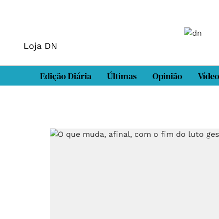
Loja DN
Edição Diária
Últimas
Opinião
Víde