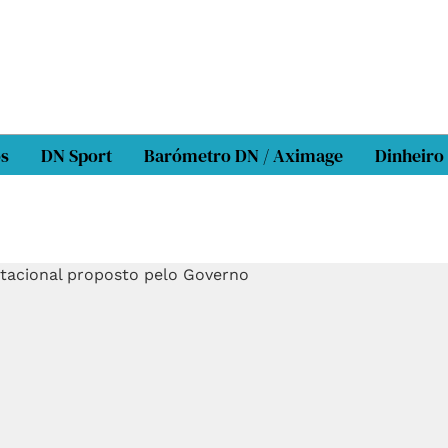
os
DN Sport
Barómetro DN / Aximage
Dinheiro