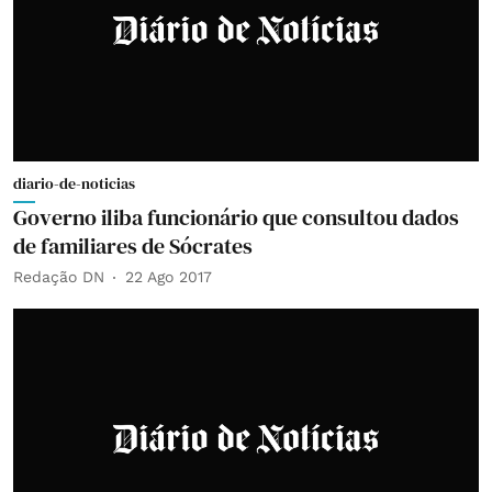
diario-de-noticias
Governo iliba funcionário que consultou dados
de familiares de Sócrates
Redação DN
22 Ago 2017