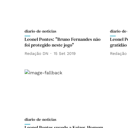
diario-de-noticias
diario-de-
Leonel Pontes: "Bruno Fernandes não
Leonel P
foi protegido neste jogo"
gratidão 
Redação DN
15 Set 2019
Redação
diario-de-noticias
Leonel Pontes sucede a Keizer. Homem