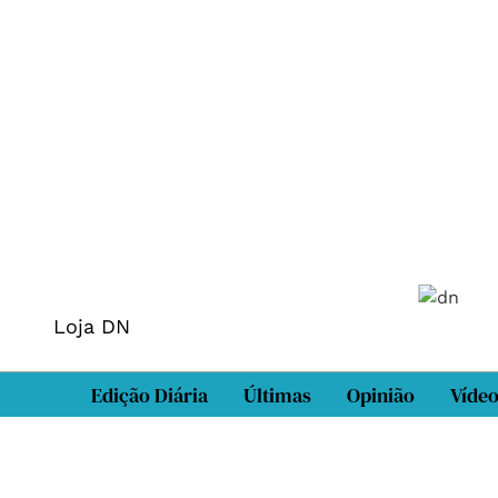
Loja DN
Edição Diária
Últimas
Opinião
Víde