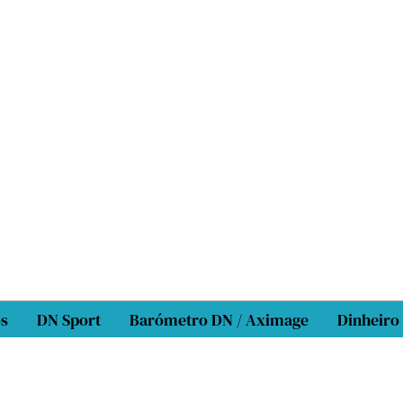
os
DN Sport
Barómetro DN / Aximage
Dinheiro