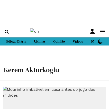
Edição Diária
Últimas
Opinião
Vídeos
DN Sport
Kerem Akturkoglu