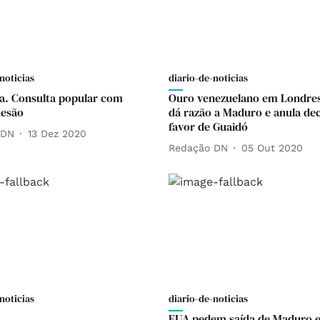
noticias
diario-de-noticias
a. Consulta popular com
Ouro venezuelano em Londres.
desão
dá razão a Maduro e anula dec
favor de Guaidó
 DN
13 Dez 2020
Redação DN
05 Out 2020
noticias
diario-de-noticias
EUA pedem saída de Maduro e