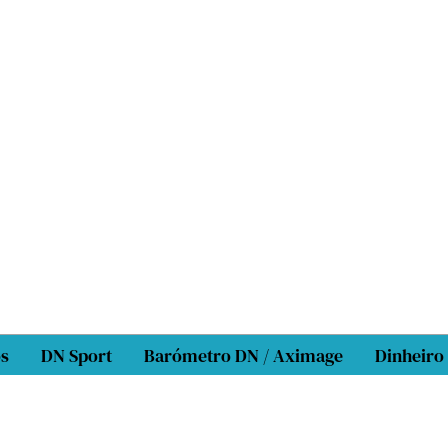
os
DN Sport
Barómetro DN / Aximage
Dinheiro