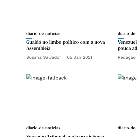
diario-de-noticias
diario-de-
Guaidó no limbo político com a nova
Venezuel
Assembleia
pouca a
Susana Salvador
05 Jan 2021
Redação
diario-de-noticias
diario-de-
Supremo Tribunal anula presidência