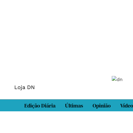
Loja DN
Edição Diária
Últimas
Opinião
Víde