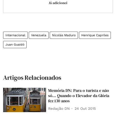
Já adicionei
Internacional
Venezuela
Nicolás Maduro
Henrique Capriles
Juan Guaidó
Artigos Relacionados
Memória DN: Para o turista e não
só... Quando o Elevador da Glória
fez 130 anos
Redação DN
24 Out 2015