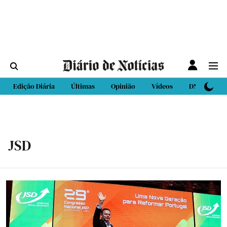
Edição Diária
Últimas
Opinião
Vídeos
DN Sport
JSD