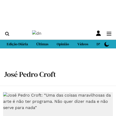
Edição Diária
Últimas
Opinião
Vídeos
DN Sport
José Pedro Croft