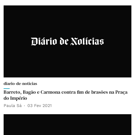
diario-de-noticias
Barreto, Bagão e Carmona contra fim de brasões na Praça
do Império
Paula Sá
03 Fev 2021