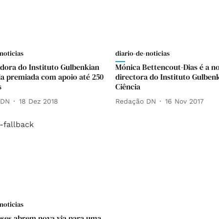
noticias
diario-de-noticias
adora do Instituto Gulbenkian
Mónica Bettencout-Dias é a n
ia premiada com apoio até 250
directora do Instituto Gulben
s
Ciência
 DN
18 Dez 2018
Redação DN
16 Nov 2017
noticias
ses abrem nova via para uma