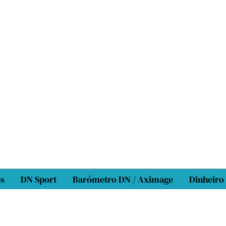
os
DN Sport
Barómetro DN / Aximage
Dinheiro