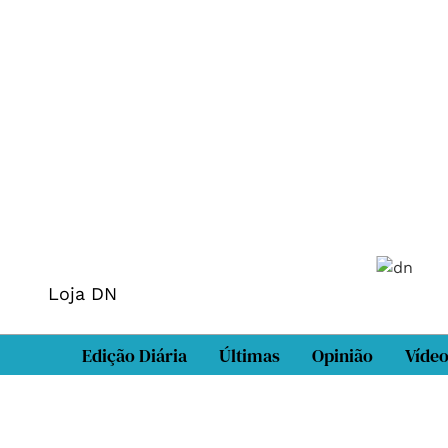
Loja DN
Edição Diária
Últimas
Opinião
Víde