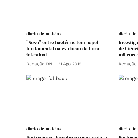
diario-de-noticias
diario-de-
"Sexo" entre bactérias tem papel
Investig
fundamental na evolução da flora
de Ciênc
intestinal
mil euro
Redação DN
21 Ago 2019
Redação
diario-de-noticias
diario-de-
Portugueses descobrem que gordura
Portugue