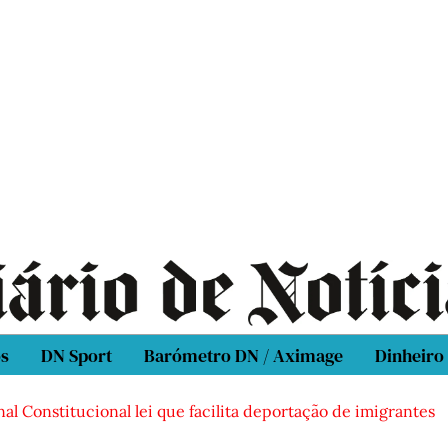
os
DN Sport
Barómetro DN / Aximage
Dinheiro
al Constitucional lei que facilita deportação de imigrantes