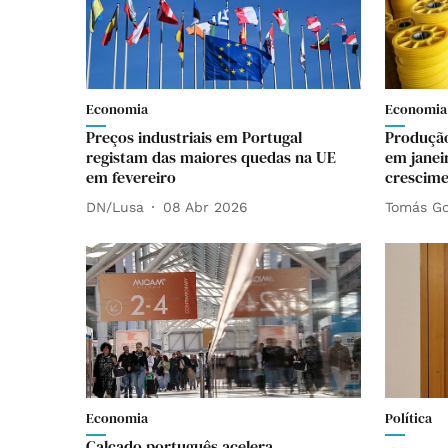
Economia
Economia
Preços industriais em Portugal
Produção
registam das maiores quedas na UE
em janei
em fevereiro
crescim
DN/Lusa
08 Abr 2026
Tomás Go
Economia
Política
Calçado português acelera