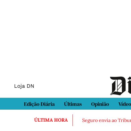
Loja DN
Edição Diária
Últimas
Opinião
Víde
ÚLTIMA HORA
Seguro envia ao Tribun