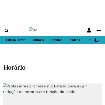
Edição Diária
Últimas
Opinião
Vídeos
DN Sport
Horário