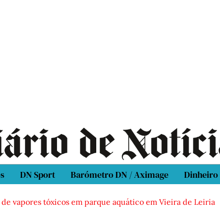
os
DN Sport
Barómetro DN / Aximage
Dinheiro
vapores tóxicos em parque aquático em Vieira de Leiria
C