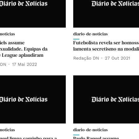
noticias
diario-de-noticias
iels assume
Futebolista revela ser homoss
ualidade. Equipas da
lamenta secretismo na modal
 League aplaudiram
Redação DN
27 Out 2021
 DN
17 Mai 2022
noticias
diario-de-noticias
ngel limpa caminho para a
Paulo Rangel assume