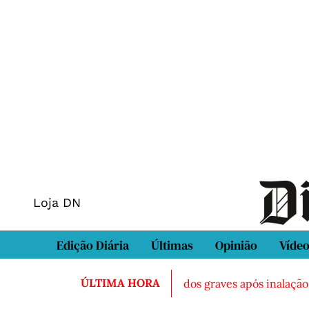
Loja DN
Edição Diária
Últimas
Opinião
Víde
ÚLTIMA HORA
o morto em Sintra
Três feridos graves após inalação de 