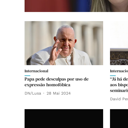
Internacional
Internaci
Papa pede desculpas por uso de
“Já há d
expressão homofóbica
aos bisp
seminari
DN/Lusa
28 Mai 2024
David Pe