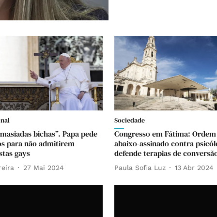
onal
Sociedade
emasiadas bichas”. Papa pede
Congresso em Fátima: Ordem
os para não admitirem
abaixo-assinado contra psicó
stas gays
defende terapias de conversã
reira
27 Mai 2024
Paula Sofia Luz
13 Abr 2024