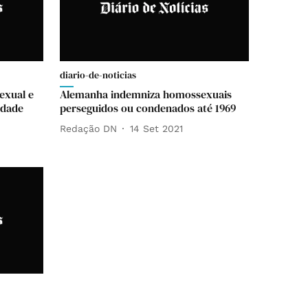
diario-de-noticias
exual e
Alemanha indemniza homossexuais
idade
perseguidos ou condenados até 1969
Redação DN
14 Set 2021