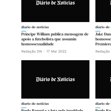
diario-de-noticias
diario-de-
Príncipe William publica mensagem de
Jake Dan
apoio a futebolista que assumiu
homossex
homossexualidade
Premiere
Redação DN
17 Mai 2022
Redação
diario-de-noticias
diario-de-
Paulo Rangel e a luta pela igualdade
Paulo Ra