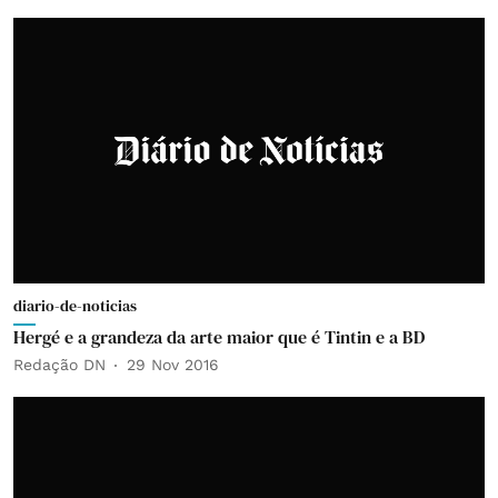
diario-de-noticias
Hergé e a grandeza da arte maior que é Tintin e a BD
Redação DN
29 Nov 2016