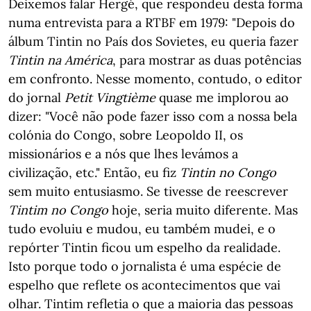
Deixemos falar Hergé, que respondeu desta forma
numa entrevista para a RTBF em 1979: "Depois do
álbum Tintin no País dos Sovietes, eu queria fazer
Tintin na América
, para mostrar as duas potências
em confronto. Nesse momento, contudo, o editor
do jornal
Petit Vingtième
quase me implorou ao
dizer: "Você não pode fazer isso com a nossa bela
colónia do Congo, sobre Leopoldo II, os
missionários e a nós que lhes levámos a
civilização, etc." Então, eu fiz
Tintin no Congo
sem muito entusiasmo. Se tivesse de reescrever
Tintim no Congo
hoje, seria muito diferente. Mas
tudo evoluiu e mudou, eu também mudei, e o
repórter Tintin ficou um espelho da realidade.
Isto porque todo o jornalista é uma espécie de
espelho que reflete os acontecimentos que vai
olhar. Tintim refletia o que a maioria das pessoas