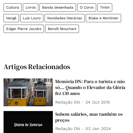
Cultura
Livros
Banda desenhada
O Corvo
Tintin
Hergé
Luís Louro
Novidades literárias
Blake e Mortimer
Edgar Pierre Jacobs
Benoît Mouchart
Artigos Relacionados
Memória DN: Para o turista e não
só... Quando o Elevador da Glória
fez 130 anos
Redação DN
24 Out 2015
Sobem salários, mas também os
preços
Redação DN
02 Jan 2024