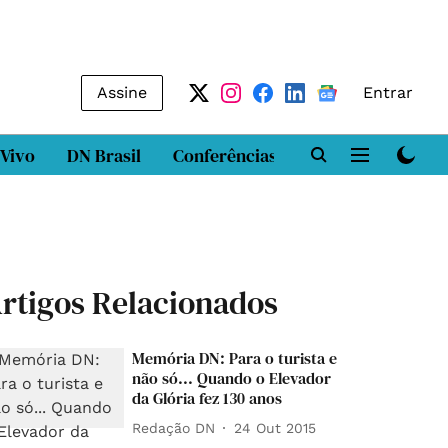
Assine
Entrar
 Vivo
DN Brasil
Conferências
DN LAB
Class
rtigos Relacionados
Memória DN: Para o turista e
não só... Quando o Elevador
da Glória fez 130 anos
Redação DN
24 Out 2015