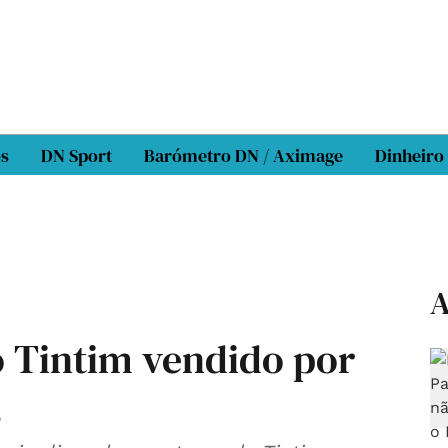
os
DN Sport
Barómetro DN / Aximage
Dinheiro
A
 Tintim vendido por
s