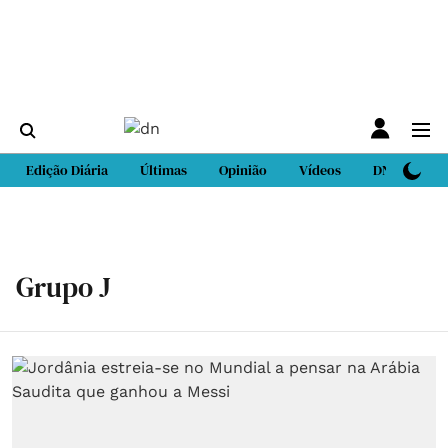
Edição Diária
Últimas
Opinião
Vídeos
DN Sport
Grupo J