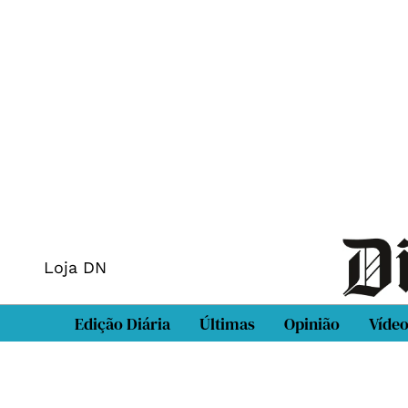
Loja DN
Edição Diária
Últimas
Opinião
Víde