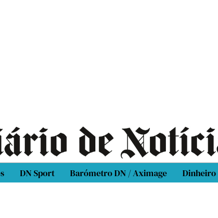
os
DN Sport
Barómetro DN / Aximage
Dinheiro