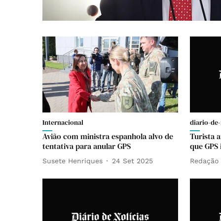
Internacional
diario-de-
Avião com ministra espanhola alvo de
Turista a
tentativa para anular GPS
que GPS 
Susete Henriques
24 Set 2025
Redação