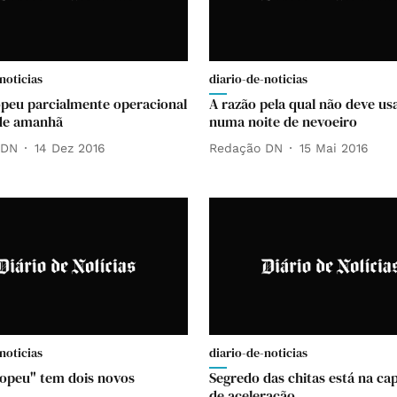
noticias
diario-de-noticias
peu parcialmente operacional
A razão pela qual não deve us
 de amanhã
numa noite de nevoeiro
 DN
14 Dez 2016
Redação DN
15 Mai 2016
noticias
diario-de-noticias
opeu" tem dois novos
Segredo das chitas está na ca
de aceleração