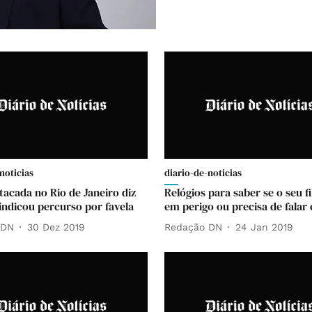
noticias
diario-de-noticias
tacada no Rio de Janeiro diz
Relógios para saber se o seu fi
indicou percurso por favela
em perigo ou precisa de falar
 DN
30 Dez 2019
Redação DN
24 Jan 2019