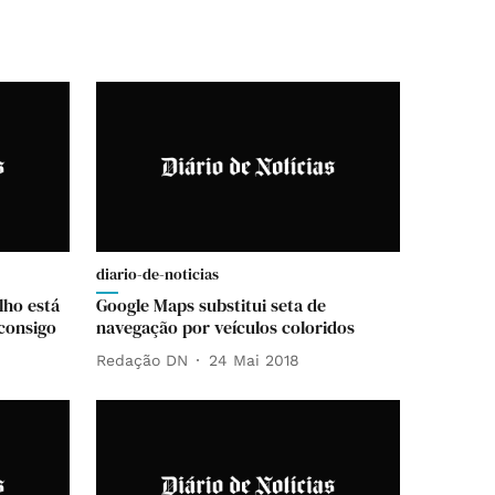
diario-de-noticias
lho está
Google Maps substitui seta de
 consigo
navegação por veículos coloridos
Redação DN
24 Mai 2018