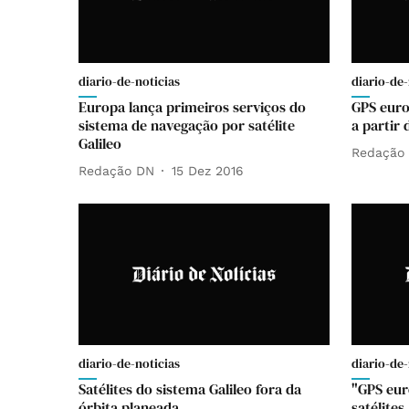
diario-de-noticias
diario-de-
Europa lança primeiros serviços do
GPS euro
sistema de navegação por satélite
a partir
Galileo
Redação
Redação DN
15 Dez 2016
diario-de-noticias
diario-de-
Satélites do sistema Galileo fora da
"GPS eur
órbita planeada
satélites