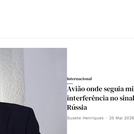
Internacional
Avião onde seguia min
interferência no sina
Rússia
Susete Henriques
25 Mai 202