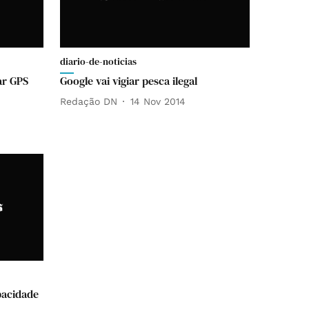
diario-de-noticias
ar GPS
Google vai vigiar pesca ilegal
Redação DN
14 Nov 2014
pacidade