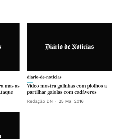
diario-de-noticias
ra mas as
Vídeo mostra galinhas com piolhos a
ataque
partilhar gaiolas com cadáveres
Redação DN
25 Mai 2016