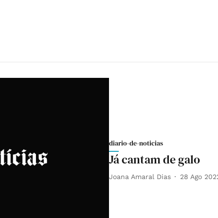
diario-de-noticias
Já cantam de galo
Joana Amaral Dias
28 Ago 202