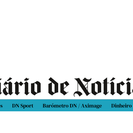
os
DN Sport
Barómetro DN / Aximage
Dinheiro