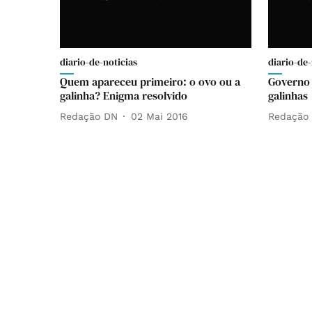
diario-de-noticias
diario-de-
Quem apareceu primeiro: o ovo ou a
Governo 
galinha? Enigma resolvido
galinhas
Redação DN
02 Mai 2016
Redação