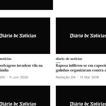
noticias
diario-de-noticias
 selvagens invadem vila na
Raposa infiltrou-se em capoei
ândia
galinhas organizaram contra-
 DN
11 Jun 2020
Redação DN
13 Mar 2019