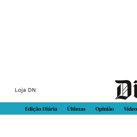
Loja DN
Edição Diária
Últimas
Opinião
Víde