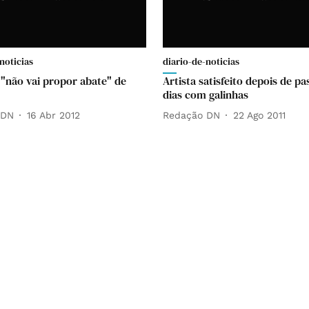
noticias
diario-de-noticias
"não vai propor abate" de
Artista satisfeito depois de pa
dias com galinhas
 DN
16 Abr 2012
Redação DN
22 Ago 2011