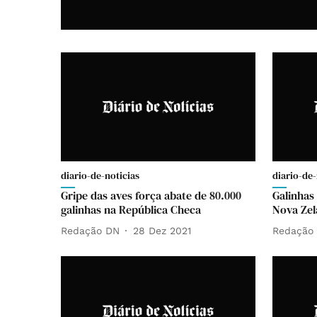
diario-de-noticias
diario-de-
Gripe das aves força abate de 80.000
Galinhas
galinhas na República Checa
Nova Zel
Redação DN
28 Dez 2021
Redação