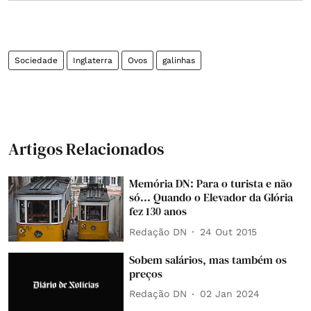
Sociedade
Inglaterra
Ovos
galinhas
Artigos Relacionados
Memória DN: Para o turista e não
só... Quando o Elevador da Glória
fez 130 anos
Redação DN
24 Out 2015
Sobem salários, mas também os
preços
Redação DN
02 Jan 2024