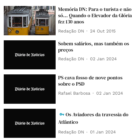
Memória DN: Para o turista e não
só... Quando o Elevador da Glória
fez 130 anos
Redação DN
24 Out 2015
Sobem salários, mas também os
preços
Redação DN
02 Jan 2024
PS cava fosso de nove pontos
sobre o PSD
Rafael Barbosa
02 Jan 2024
Os Aviadores da travessia do
Atlântico
Redação DN
01 Jan 2024