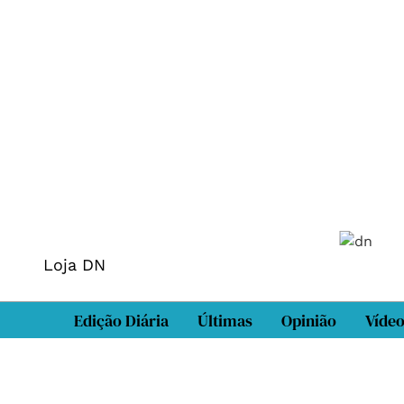
Loja DN
Edição Diária
Últimas
Opinião
Víde