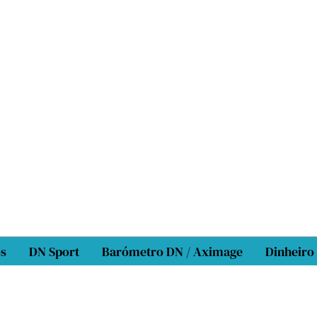
os
DN Sport
Barómetro DN / Aximage
Dinheiro