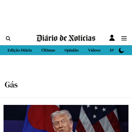
Edição Diária
Últimas
Opinião
Vídeos
DN Sport
Gás