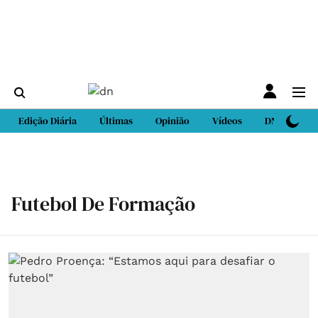
Edição Diária
Últimas
Opinião
Vídeos
DN Sport
Futebol De Formação