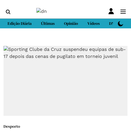
Edição Diária
Últimas
Opinião
Vídeos
DN Sport
Desporto