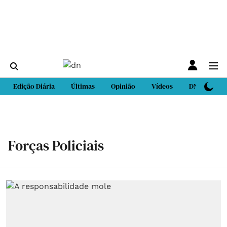
Edição Diária
Últimas
Opinião
Vídeos
DN Sport
Forças Policiais