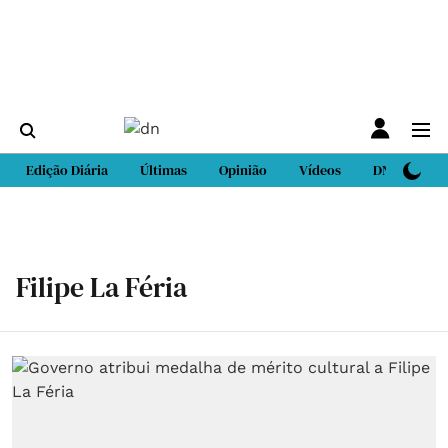
Edição Diária
Últimas
Opinião
Vídeos
DN Sport
Filipe La Féria