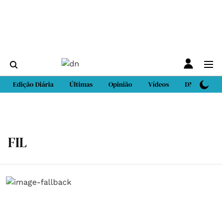
Edição Diária
Últimas
Opinião
Vídeos
DN Sport
FIL