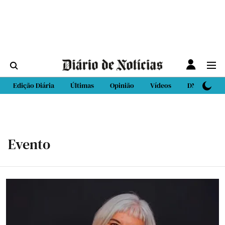
Edição Diária
Últimas
Opinião
Vídeos
DN Sport
Evento