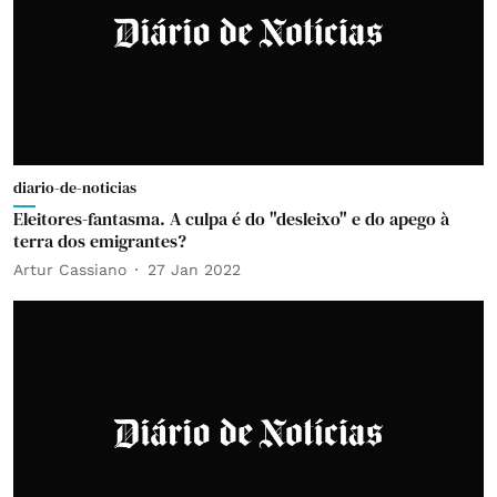
diario-de-noticias
Eleitores-fantasma. A culpa é do "desleixo" e do apego à
terra dos emigrantes?
Artur Cassiano
27 Jan 2022