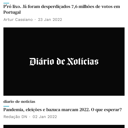
P'ró lixo. Já foram desperdiçados 7,6 milhões de votos em
Portugal
Artur Cassiano
23 Jan 2022
diario-de-noticias
Pandemia, eleições e bazuca marcam 2022. O que esperar?
Redação DN
02 Jan 2022