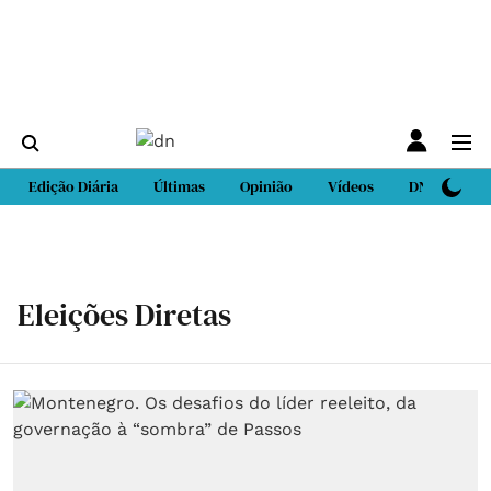
Edição Diária
Últimas
Opinião
Vídeos
DN Sport
Eleições Diretas