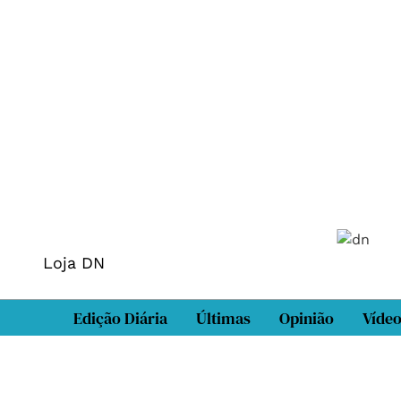
Loja DN
Edição Diária
Últimas
Opinião
Víde