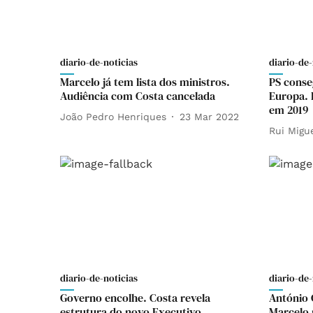
diario-de-noticias
diario-de-
Marcelo já tem lista dos ministros.
PS conse
Audiência com Costa cancelada
Europa. 
em 2019
João Pedro Henriques
23 Mar 2022
Rui Migu
diario-de-noticias
diario-de-
Governo encolhe. Costa revela
António 
estrutura do novo Executivo
Marcelo r