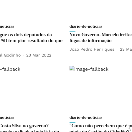
noticias
diario-de-noticias
gue os dois deputados da
Novo Governo. Marcelo irrit
PSD tem pior resultado do que
fugas de informação
João Pedro Henriques
23 Ma
el Godinho
23 Mar 2022
noticias
diario-de-noticias
Costa Silva no governo?
"Como não percebem que é p
ecebe e divulga hoje lista do
cópia do Cartão do Cidadão?"