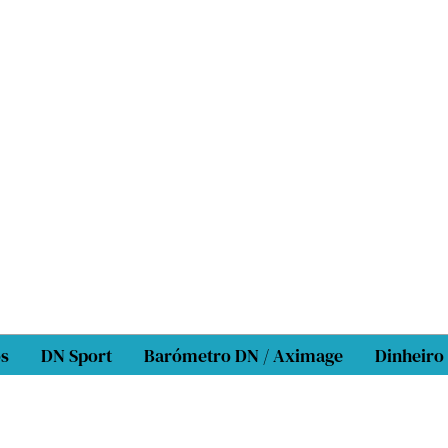
os
DN Sport
Barómetro DN / Aximage
Dinheiro