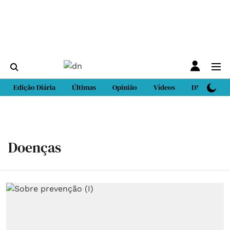
Edição Diária
Últimas
Opinião
Vídeos
DN Sport
Doenças