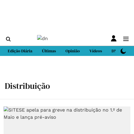
Edição Diária
Últimas
Opinião
Vídeos
DN Sport
Distribuição